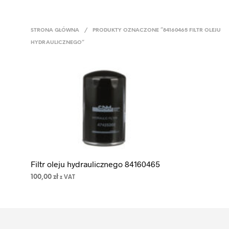
STRONA GŁÓWNA
/
PRODUKTY OZNACZONE “84160465 FILTR OLEJU
HYDRAULICZNEGO”
Filtr oleju hydraulicznego 84160465
100,00
zł
z VAT
DODAJ DO KOSZYKA