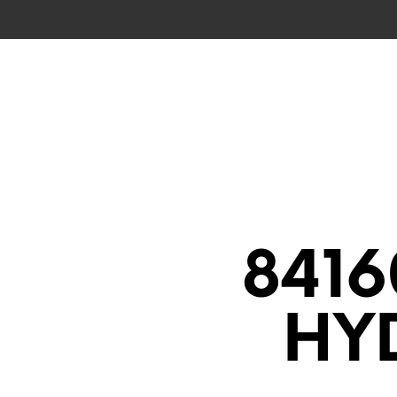
CZĘŚCI CAS
8416
HY