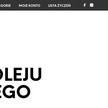
EGORIE
MOJE KONTO
LISTA ŻYCZEŃ
0
OLEJU
EGO
B
R
A
K