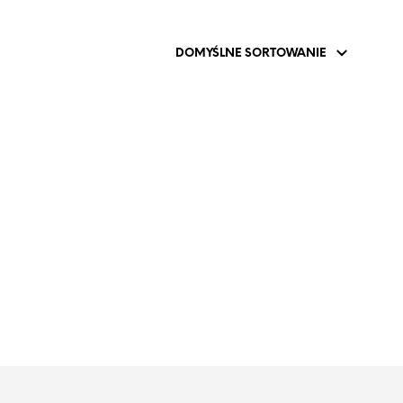
P
R
O
D
U
K
T
Ó
W
W
K
O
S
Z
Y
K
U
.