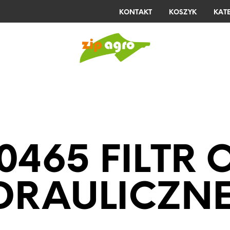
KONTAKT
KOSZYK
KAT
E
KELLFRI
STIHL
LISTA ŻYCZEŃ
0465 FILTR 
DRAULICZN