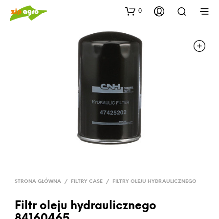
0
STRONA GŁÓWNA
/
FILTRY CASE
/
FILTRY OLEJU HYDRAULICZNEGO
Filtr oleju hydraulicznego