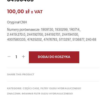
84160465
100,00
zł
z VAT
Oryginał CNH
Numery porównawcze: 1909130, 1930299, 1R0714,
2.4419.270.0, 244192700, 244192701, 244194100,
4007580335, 47425202, 47476793, 5113297, 5136877, 240-68
DODAJ DO KOSZYKA
SHARE THIS PRODUCT
KATEGORIE:
CZĘŚCI CASE
,
FILTRY OLEJU HYDRAULICZNEGO
ZNACZNIK:
84160465 FILTR OLEJU HYDRAULICZNEGO