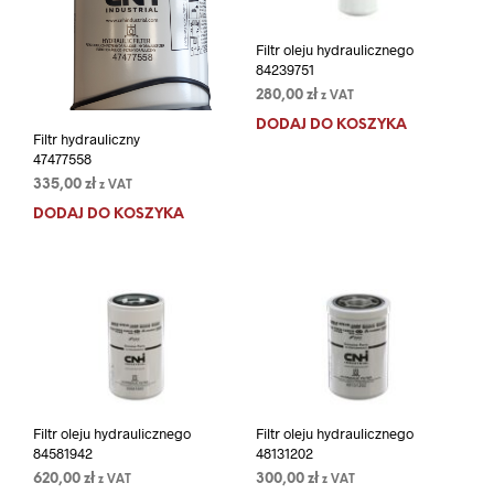
Filtr oleju hydraulicznego
84239751
280,00
zł
z VAT
DODAJ DO KOSZYKA
Filtr hydrauliczny
47477558
335,00
zł
z VAT
DODAJ DO KOSZYKA
Filtr oleju hydraulicznego
Filtr oleju hydraulicznego
84581942
48131202
620,00
zł
300,00
zł
z VAT
z VAT