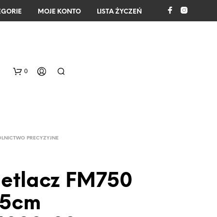
EGORIE
MOJE KONTO
LISTA ŻYCZEŃ
0
OLNICTWO PRECYZYJNE
etlacz FM750
B
R
,5cm
A
K