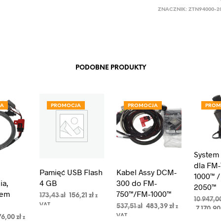
ZNACZNIK:
ZTN94000-2
PODOBNE PRODUKTY
JA
PROMOCJA
PROMOCJA
PROM
System
dla FM-
Pamięć USB Flash
Kabel Assy DCM-
1000™ /
ia,
4 GB
300 do FM-
2050™
dem
750™/FM-1000™
Pierwotna
Aktualna
173,43
zł
156,21
zł
z
10 947,0
cena
cena
VAT
Pierwotna
Aktualna
537,51
zł
483,39
zł
z
7 170,9
DODAJ DO
DODAJ 
wynosiła:
wynosi:
cena
cena
erwotna
Aktualna
KOSZYKA
VAT
76,00
zł
z
DODAJ DO
KOSZYK