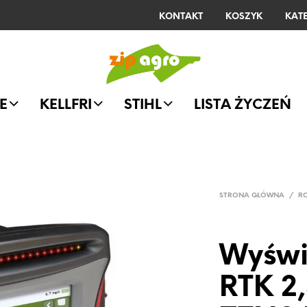
KONTAKT
KOSZYK
KAT
E
KELLFRI
STIHL
LISTA ŻYCZEŃ
STRONA GŁÓWNA
/
R
Wyświ
RTK 2