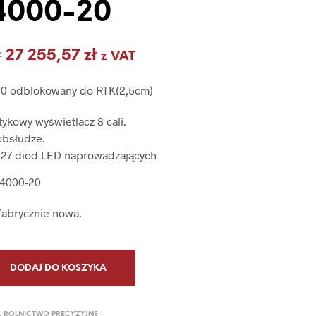
4000-20
P
R
O
D
Pierwotna
Aktualna
ł
27 255,57
zł
z VAT
U
cena
cena
K
50 odblokowany do RTK(2,5cm)
T
wynosiła:
wynosi:
Ó
W
tykowy wyświetlacz 8 cali.
34
27
W
 obsłudze.
K
237,05 zł.
255,57 zł.
7 diod LED naprowadzających
O
S
4000-20
Z
Y
K
fabrycznie nowa.
U
.
DODAJ DO KOSZYKA
,
ROLNICTWO PRECYZYJNE