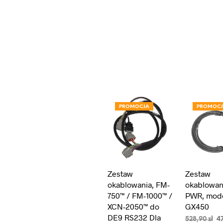
PROMOCJA
PROMOC
Zestaw
Zestaw
okablowania, FM-
okablowan
750™ / FM-1000™ /
PWR, mo
XCN-2050™ do
GX450
DE9 RS232 Dla
Pi
528,90
zł
4