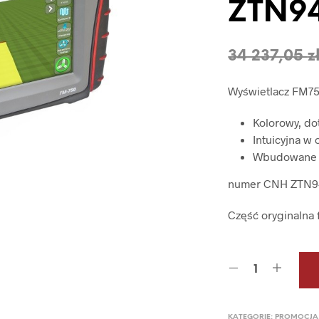
ZTN9
34 237,05
z
Wyświetlacz FM7
Kolorowy, do
Intuicyjna w
Wbudowane 2
numer CNH ZTN9
Część oryginalna 
KATEGORIE:
PROMOCJA