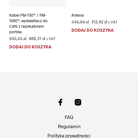
Kabel FM-750™ / FM-
Antena
1000™, wyświetlacz do
Pierwotna
Aktualna
346,86
zł
312,42
zł
z VAT
CAN z replikatorem
cena
cena
DODAJ DO KOSZYKA
portów
wynosiła:
wynosi:
Pierwotna
Aktualna
542,43
zł
488,31
zł
z VAT
346,86 zł.
312,42 zł.
cena
cena
DODAJ DO KOSZYKA
wynosiła:
wynosi:
542,43 zł.
488,31 zł.
FAQ
Regulamin
Polityka prywatności