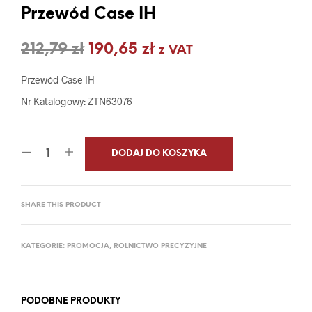
Przewód Case IH
Pierwotna
Aktualna
212,79
zł
190,65
zł
z VAT
cena
cena
Przewód Case IH
wynosiła:
wynosi:
Nr Katalogowy: ZTN63076
212,79 zł.
190,65 zł.
DODAJ DO KOSZYKA
SHARE THIS PRODUCT
KATEGORIE:
PROMOCJA
,
ROLNICTWO PRECYZYJNE
PODOBNE PRODUKTY