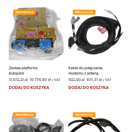
PROMOCJA
PROMOCJA
Zestaw platformy
Kabel do połączenia
Autopilot
modemu z anteną
Pierwotna
Aktualna
Pierwotna
Aktualna
11 972,21
zł
10 774,80
zł
922,50
zł
831,31
zł
z VAT
z VAT
cena
cena
cena
cena
DODAJ DO KOSZYKA
DODAJ DO KOSZYKA
wynosiła:
wynosi:
wynosiła:
wynosi:
11
10
922,50 zł.
831,31 zł.
972,21 zł.
774,80 zł.
PROMOCJA
PROMOCJA