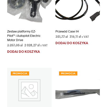
Zestaw platformy EZ-
Przewód Case IH
Pilot™ i Autopilot Electric
Pierwotna
Aktualna
351,77
zł
316,11
zł
z VAT
Motor Drive
cena
cena
DODAJ DO KOSZYKA
Pierwotna
Aktualna
2 257,05
zł
2 028,27
zł
wynosiła:
wynosi:
z VAT
cena
cena
351,77 zł.
316,11 zł.
DODAJ DO KOSZYKA
wynosiła:
wynosi:
2
2
257,05 zł.
028,27 zł.
PROMOCJA
PROMOCJA