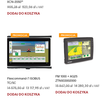
wynosiła:
wynosi:
XCN-2050™
29
26
Pierwotna
Aktualna
905,28
zł
523,06
zł
z VAT
849,64 zł.
747,58 zł.
cena
cena
DODAJ DO KOSZYKA
wynosiła:
wynosi:
905,28 zł.
523,06 zł.
PROMOCJA
PROMOCJA
FM 1000 + AG25
Flexcommand-7 ISOBUS
ZTN933002000
TC/SC
Pierwotna
Aktualna
15 867,00
zł
14 280,30
zł
z VAT
Pierwotna
Aktualna
14 575,50
zł
13 117,95
zł
z VAT
cena
cena
cena
cena
DODAJ DO KOSZYKA
DODAJ DO KOSZYKA
wynosiła:
wynosi:
wynosiła:
wynosi:
15
14
14
13
867,00 zł.
280,30 zł.
575,50 zł.
117,95 zł.