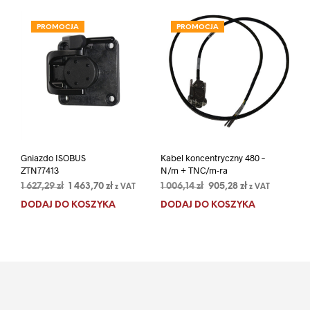
PROMOCJA
PROMOCJA
Gniazdo ISOBUS
Kabel koncentryczny 480 –
ZTN77413
N/m + TNC/m-ra
Pierwotna
Aktualna
Pierwotna
Aktualna
1 627,29
zł
1 463,70
zł
1 006,14
zł
905,28
zł
z VAT
z VAT
cena
cena
cena
cena
DODAJ DO KOSZYKA
DODAJ DO KOSZYKA
wynosiła:
wynosi:
wynosiła:
wynosi:
1
1
1
905,28 zł.
627,29 zł.
463,70 zł.
006,14 zł.