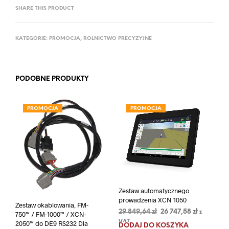
SHARE THIS PRODUCT
KATEGORIE:
PROMOCJA
,
ROLNICTWO PRECYZYJNE
PODOBNE PRODUKTY
PROMOCJA
PROMOCJA
Zestaw automatycznego
prowadzenia XCN 1050
Zestaw okablowania, FM-
Pierwotna
Aktualna
29 849,64
zł
26 747,58
zł
z
750™ / FM-1000™ / XCN-
cena
cena
2050™ do DE9 RS232 Dla
VAT
DODAJ DO KOSZYKA