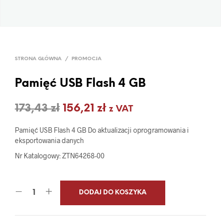
STRONA GŁÓWNA
/
PROMOCJA
Pamięć USB Flash 4 GB
Pierwotna
Aktualna
173,43
zł
156,21
zł
z VAT
cena
cena
Pamięć USB Flash 4 GB Do aktualizacji oprogramowania i
wynosiła:
wynosi:
eksportowania danych
173,43 zł.
156,21 zł.
Nr Katalogowy: ZTN64268-00
DODAJ DO KOSZYKA