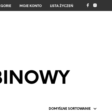
EGORIE
MOJE KONTO
LISTA ŻYCZEŃ
0
ABINOWY
B
R
A
K