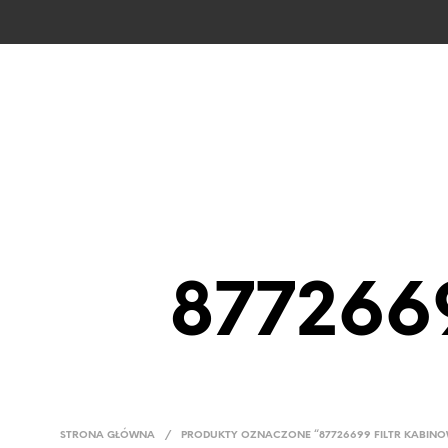
CZĘŚCI CAS
877266
STRONA GŁÓWNA
/
PRODUKTY OZNACZONE “87726699 FILTR KABIN