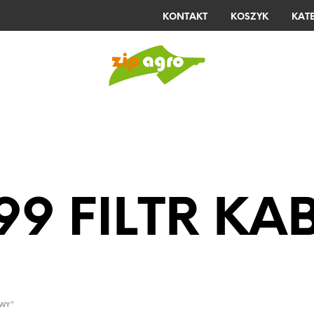
KONTAKT
KOSZYK
KAT
E
KELLFRI
STIHL
LISTA ŻYCZEŃ
99 FILTR K
OWY”