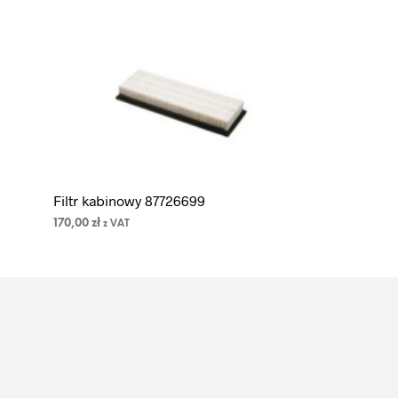
Filtr kabinowy 87726699
170,00
zł
z VAT
DODAJ DO KOSZYKA