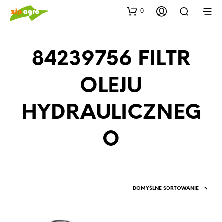
0
84239756 FILTR
OLEJU
HYDRAULICZNEG
O