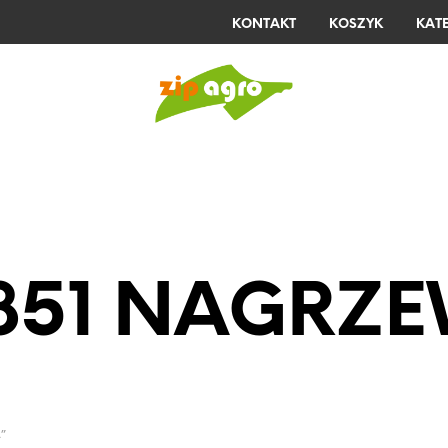
KONTAKT
KOSZYK
KAT
E
KELLFRI
STIHL
LISTA ŻYCZEŃ
851 NAGRZ
”