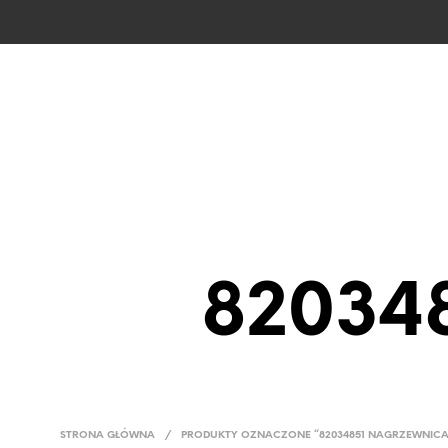
CZĘŚCI CAS
82034
STRONA GŁÓWNA
/
PRODUKTY OZNACZONE “82034851 NAGRZEWNICA