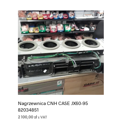
Nagrzewnica CNH CASE JX60-95
82034851
2 100,00
zł
z VAT
DODAJ DO KOSZYKA