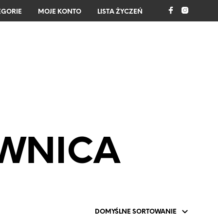
EGORIE
MOJE KONTO
LISTA ŻYCZEŃ
0
EWNICA
B
R
A
K