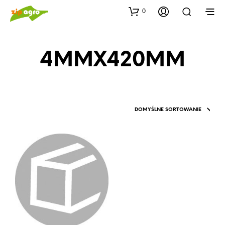
0
4MMX420MM