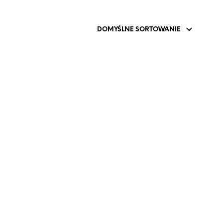
P
R
O
D
U
K
T
Ó
W
W
K
O
S
Z
Y
K
U
.