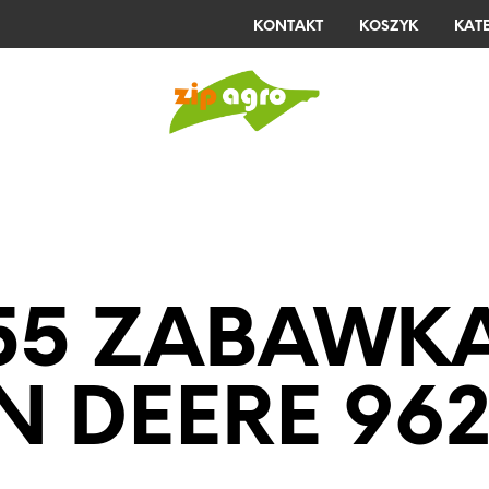
KONTAKT
KOSZYK
KAT
E
KELLFRI
STIHL
LISTA ŻYCZEŃ
55 ZABAWK
N DEERE 962