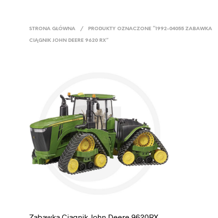
STRONA GŁÓWNA
/
PRODUKTY OZNACZONE “1992-04055 ZABAWKA
CIĄGNIK JOHN DEERE 9620 RX”
Zabawka Ciągnik John Deere 9620RX