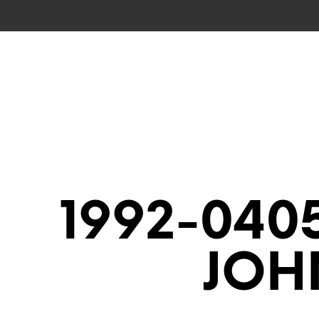
CZĘŚCI CAS
1992-040
JOH