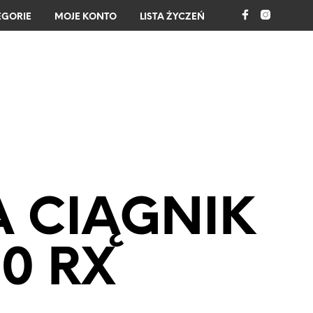
EGORIE
MOJE KONTO
LISTA ŻYCZEŃ
0
A CIĄGNIK
0 RX
B
R
A
K