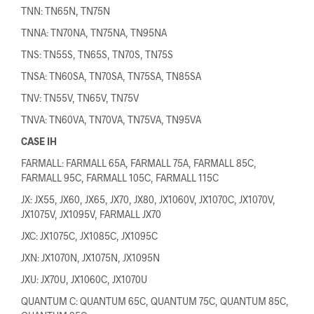
TNN: TN65N, TN75N
TNNA: TN70NA, TN75NA, TN95NA
TNS: TN55S, TN65S, TN70S, TN75S
TNSA: TN60SA, TN70SA, TN75SA, TN85SA
TNV: TN55V, TN65V, TN75V
TNVA: TN60VA, TN70VA, TN75VA, TN95VA
CASE IH
FARMALL: FARMALL 65A, FARMALL 75A, FARMALL 85C,
FARMALL 95C, FARMALL 105C, FARMALL 115C
JX: JX55, JX60, JX65, JX70, JX80, JX1060V, JX1070C, JX1070V,
JX1075V, JX1095V, FARMALL JX70
JXC: JX1075C, JX1085C, JX1095C
JXN: JX1070N, JX1075N, JX1095N
JXU: JX70U, JX1060C, JX1070U
QUANTUM C: QUANTUM 65C, QUANTUM 75C, QUANTUM 85C,