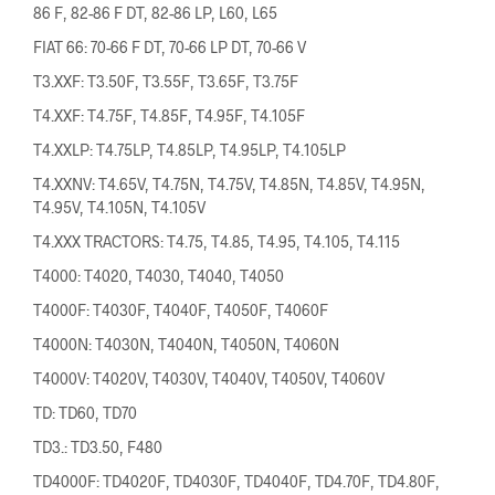
86 F, 82-86 F DT, 82-86 LP, L60, L65
FIAT 66: 70-66 F DT, 70-66 LP DT, 70-66 V
T3.XXF: T3.50F, T3.55F, T3.65F, T3.75F
T4.XXF: T4.75F, T4.85F, T4.95F, T4.105F
T4.XXLP: T4.75LP, T4.85LP, T4.95LP, T4.105LP
T4.XXNV: T4.65V, T4.75N, T4.75V, T4.85N, T4.85V, T4.95N,
T4.95V, T4.105N, T4.105V
T4.XXX TRACTORS: T4.75, T4.85, T4.95, T4.105, T4.115
T4000: T4020, T4030, T4040, T4050
T4000F: T4030F, T4040F, T4050F, T4060F
T4000N: T4030N, T4040N, T4050N, T4060N
T4000V: T4020V, T4030V, T4040V, T4050V, T4060V
TD: TD60, TD70
TD3.: TD3.50, F480
TD4000F: TD4020F, TD4030F, TD4040F, TD4.70F, TD4.80F,