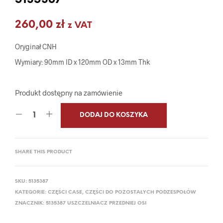
5135387
260,00
zł
z VAT
Oryginał CNH
Wymiary: 90mm ID x 120mm OD x 13mm Thk
Produkt dostępny na zamówienie
DODAJ DO KOSZYKA
SHARE THIS PRODUCT
SKU:
5135387
KATEGORIE:
CZĘŚCI CASE
,
CZĘŚCI DO POZOSTAŁYCH PODZESPOŁÓW
ZNACZNIK:
5135387 USZCZELNIACZ PRZEDNIEJ OSI