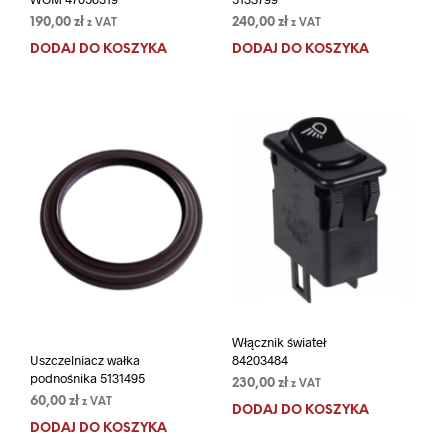
190,00
zł
240,00
zł
z VAT
z VAT
DODAJ DO KOSZYKA
DODAJ DO KOSZYKA
Włącznik świateł
Uszczelniacz wałka
84203484
podnośnika 5131495
230,00
zł
z VAT
60,00
zł
z VAT
DODAJ DO KOSZYKA
DODAJ DO KOSZYKA