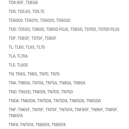
TD4.90F, TD65B
TD5: TD5.65, TD5.75
TD5000: TD5010, TD5020, TD5030
TDD: TD55D, TD60D, TD60D PLUS, TD65D, TD70D, TD70D PLUS
TDF: TD65F, TD75F, TD85F
TL: TL60, TL65, TL70
TLA: TL70A
TLE: TL60E
TN: TN55, TN65, TN70, TN75
TNA: TN60A, TN70A, TN75A, TN85A, TN95A
TND: TN55D, TN65N, TN70D, TN75D
TNDA: TN60DA, TN70DA, TN75DA, TN85DA, TN95DA
TNF: TN65F, TN70F, TN75F, TN75FA, TNF80F, TN90F, TN95F,
TN95FA
TNFA: TN75FA, TN85FA, TN95FA