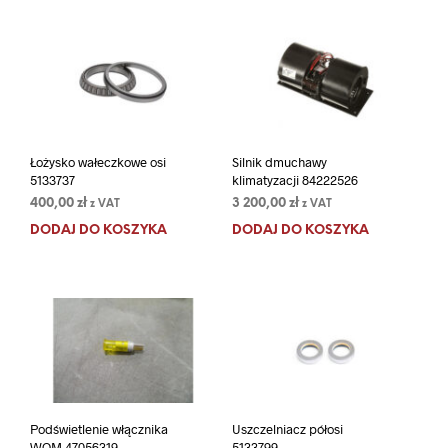
Łożysko wałeczkowe osi
Silnik dmuchawy
5133737
klimatyzacji 84222526
400,00
zł
3 200,00
zł
z VAT
z VAT
DODAJ DO KOSZYKA
DODAJ DO KOSZYKA
Podświetlenie włącznika
Uszczelniacz półosi
WOM 47056319
5133799