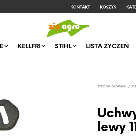
KONTAKT
KOSZYK
KAT
E
KELLFRI
STIHL
LISTA ŻYCZEŃ
STRONA GŁÓWNA
/
C
Uchwy
lewy 