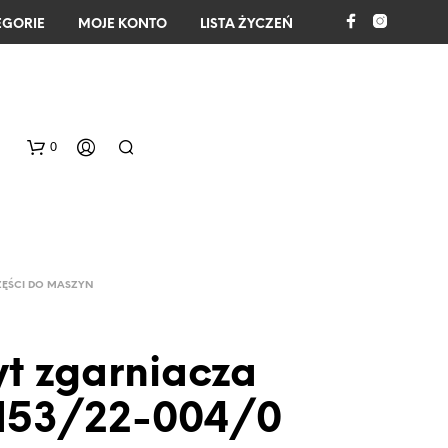
EGORIE
MOJE KONTO
LISTA ŻYCZEŃ
0
ZĘŚCI DO MASZYN
t zgarniacza
B
R
1153/22-004/0
A
K