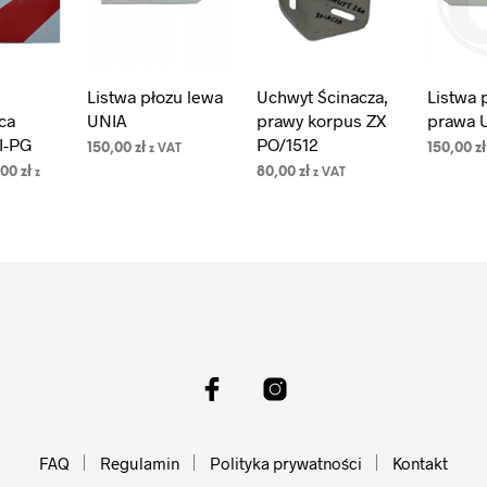
Listwa płozu lewa
Uchwyt Ścinacza,
Listwa 
ca
UNIA
prawy korpus ZX
prawa 
I-PG
PO/1512
150,00
zł
150,00
zł
z VAT
rwotna
Aktualna
,00
zł
80,00
zł
z
z VAT
DODAJ DO
DODAJ 
a
cena
KOSZYKA
KOSZYK
PCJE
Ten
DODAJ DO
osiła:
wynosi:
KOSZYKA
produkt
0 zł.
50,00 zł.
ma
wiele
wariantów.
Opcje
można
wybrać
na
stronie
FAQ
Regulamin
Polityka prywatności
Kontakt
produktu