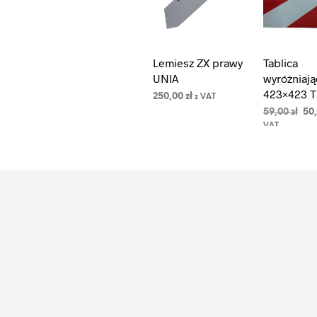
Lemiesz ZX prawy
Tablica
UNIA
wyróżniają
423×423 T
250,00
zł
z VAT
Pie
59,00
zł
50
DODAJ DO
cen
KOSZYKA
VAT
WYBIERZ O
wyn
59,0