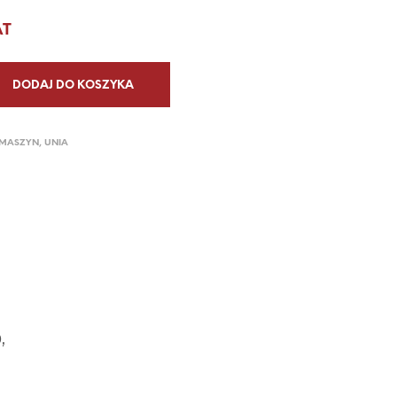
P
AT
R
O
D
U
DODAJ DO KOSZYKA
K
T
Ó
 MASZYN
,
UNIA
W
W
K
O
S
Z
Y
K
U
.
,