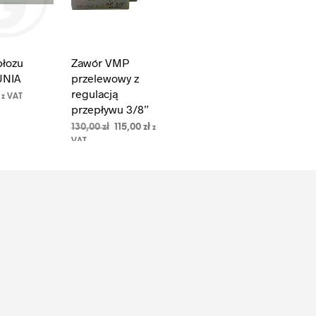
płozu
Zawór VMP
UNIA
przelewowy z
regulacją
z VAT
przepływu 3/8”
DO
A
Pierwotna
Aktualna
130,00
zł
115,00
zł
z
cena
cena
VAT
DODAJ DO
wynosiła:
wynosi:
KOSZYKA
130,00 zł.
115,00 zł.