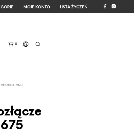
EGORIE
MOJE KONTO
LISTA ŻYCZEŃ
0
KCESORIA CNH
ozłącze
B
R
3675
A
K