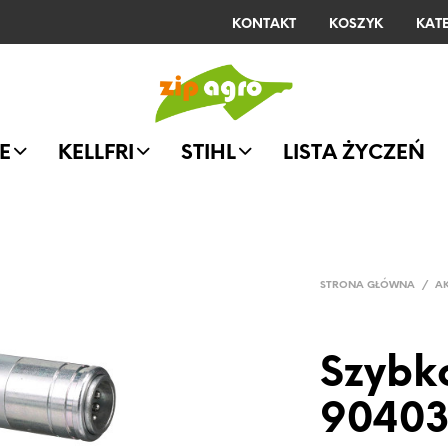
KONTAKT
KOSZYK
KAT
E
KELLFRI
STIHL
LISTA ŻYCZEŃ
STRONA GŁÓWNA
/
A
Szybk
9040