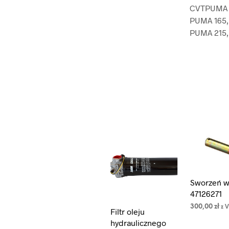
CVTPUMA C
PUMA 165,
PUMA 215,
Sworzeń w
47126271
300,00
zł
z 
Filtr oleju
DODAJ DO
hydraulicznego
KOSZYKA