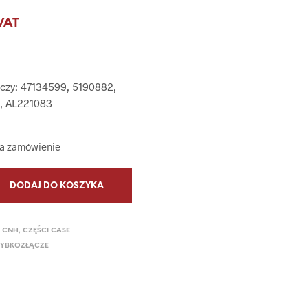
P
VAT
R
O
D
U
K
zy: 47134599, 5190882,
T
Ó
6, AL221083
W
W
K
na zamówienie
O
S
Z
DODAJ DO KOSZYKA
Y
K
U
.
 CNH
,
CZĘŚCI CASE
ZYBKOZŁĄCZE