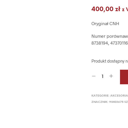
400,00
zł
z 
Oryginał CNH
Numer porównawc
8738194, 4737011
Produkt dostępny 
KATEGORIE:
AKCESORIA
ZNACZNIK:
90403675 S