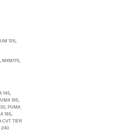
UM 125,
, MXM175,
 145,
PUMA 185,
130, PUMA
A 185,
 CVT TIER
 240