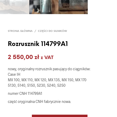
STRONA GŁÓWNA
/
CZĘŚCI DO SILNIKÓW
Rozrusznik 114799A1
2 550,00
zł
z VAT
nowy, oryginalny rozrusznik pasujący do ciągników:
Case IH
MX 100, MX 110, MX 120, MX 135, MX 150, MX 170
5130, 5140, 5150, 5230, 5240, 5250
numer CNH 114799A1
część oryginalna CNH fabrycznie nowa.