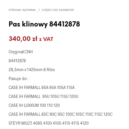
STRONA GŁÓWNA
/
CZĘŚCI DO SILNIKÓW
Pas klinowy 84412878
340,00
zł
z VAT
Oryginał CNH
84412878
28,5mm x 1425mm 8 Ribs
Pasuje do :
CASE IH FARMALL 85A 95A 105A 115A
CASE IH FARMALL 95U 105U 115U 120U
CASE IH LUXXUM 100 110 120
CASE IH FARMALL 85C 90C 95C 100C 105C 110C 115C 120C
STEYR MULTI 4095 4100 4105 4110 4115 4120