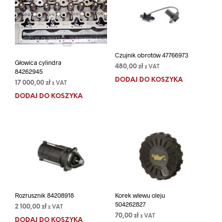
Czujnik obrotów 47766973
Głowica cylindra
480,00
zł
z VAT
84262945
DODAJ DO KOSZYKA
17 000,00
zł
z VAT
DODAJ DO KOSZYKA
Rozrusznik 84208918
Korek wlewu oleju
504262827
2 100,00
zł
z VAT
70,00
zł
z VAT
DODAJ DO KOSZYKA