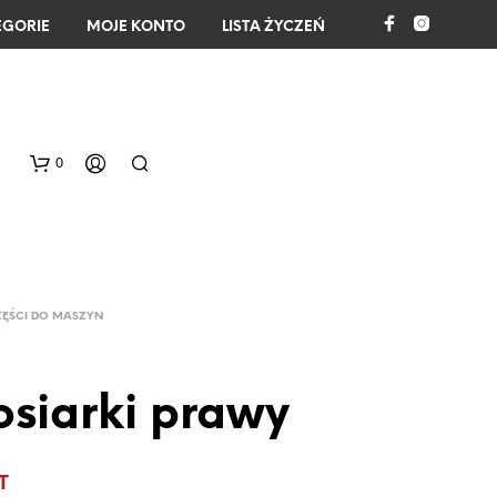
EGORIE
MOJE KONTO
LISTA ŻYCZEŃ
0
ZĘŚCI DO MASZYN
osiarki prawy
B
R
A
T
K