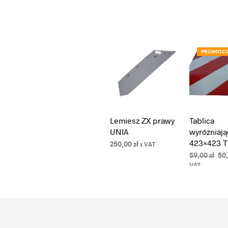
PROMOC
Lemiesz ZX prawy
Tablica
UNIA
wyróżniają
423×423 T
250,00
zł
z VAT
Pie
59,00
zł
50
DODAJ DO
cen
KOSZYKA
VAT
WYBIERZ O
wyn
59,0