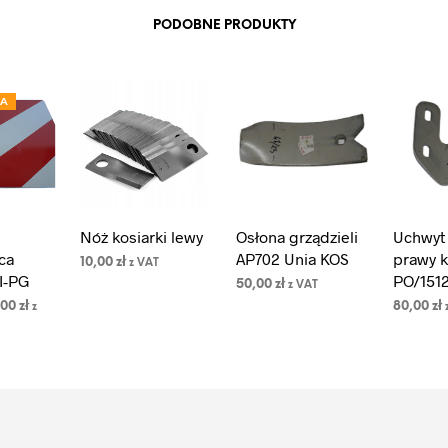
PODOBNE PRODUKTY
JA
Nóż kosiarki lewy
Osłona grządzieli
Uchwyt 
ca
AP702 Unia KOS
prawy 
10,00
zł
z VAT
I-PG
PO/151
50,00
zł
z VAT
DODAJ DO
rwotna
Aktualna
KOSZYKA
,00
zł
80,00
zł
z
DODAJ DO
a
cena
KOSZYKA
PCJE
Ten
DODAJ 
osiła:
wynosi:
KOSZYK
produkt
0 zł.
50,00 zł.
ma
wiele
wariantów.