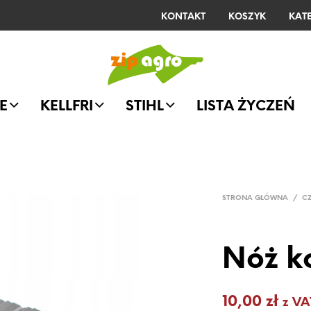
KONTAKT
KOSZYK
KAT
E
KELLFRI
STIHL
LISTA ŻYCZEŃ
STRONA GŁÓWNA
/
C
Nóż k
10,00
zł
z VA