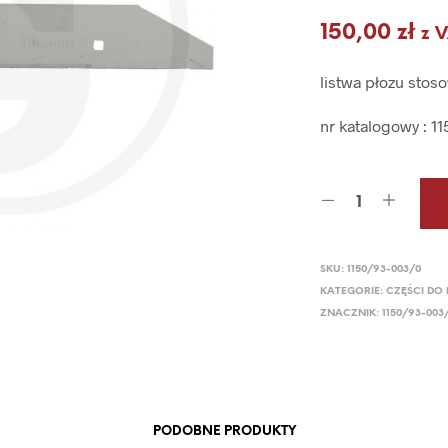
150,00
zł
z 
listwa płozu sto
nr katalogowy : 1
SKU:
1150/93-003/0
KATEGORIE:
CZĘŚCI DO
ZNACZNIK:
1150/93-00
PODOBNE PRODUKTY