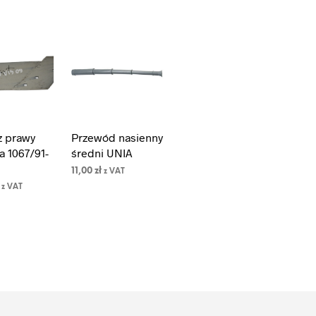
z prawy
Przewód nasienny
a 1067/91-
średni UNIA
11,00
zł
z VAT
z VAT
DODAJ DO
KOSZYKA
DO
A