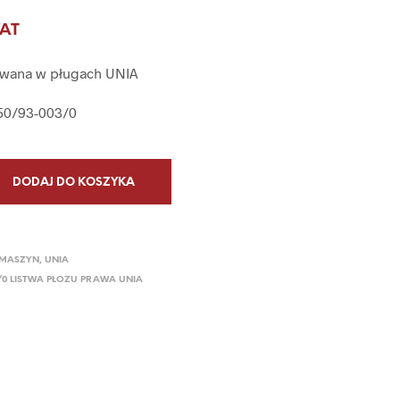
P
VAT
R
O
D
sowana w pługach UNIA
U
K
150/93-003/0
T
Ó
W
W
K
DODAJ DO KOSZYKA
O
S
Z
Y
 MASZYN
,
UNIA
K
3/0 LISTWA PŁOZU PRAWA UNIA
U
.