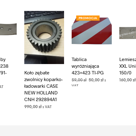
PROMOCJA
iby
Tablica
Lemies
/238
wyróżniająca
XXL Uni
Koło zębate
91-
423×423 TI-PG
150/0
zwolnicy koparko-
Pierwotna
Aktualna
59,00
zł
50,00
zł
160,00
zł
z
ładowarki CASE
cena
cena
VAT
AT
WYBIERZ OPCJE
Ten
DODAJ 
NEW HOLLAND
wynosiła:
wynosi:
KOSZYK
produkt
59,00 zł.
50,00 zł.
CNH 292894A1
ma
990,00
zł
z VAT
wiele
DODAJ DO
wariantów.
KOSZYKA
Opcje
można