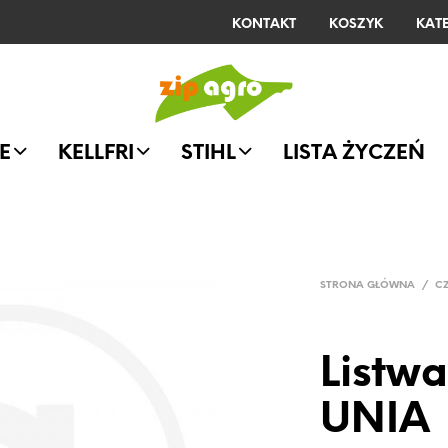
KONTAKT
KOSZYK
KAT
E
KELLFRI
STIHL
LISTA ŻYCZEŃ
STRONA GŁÓWNA
/
C
Listw
UNIA