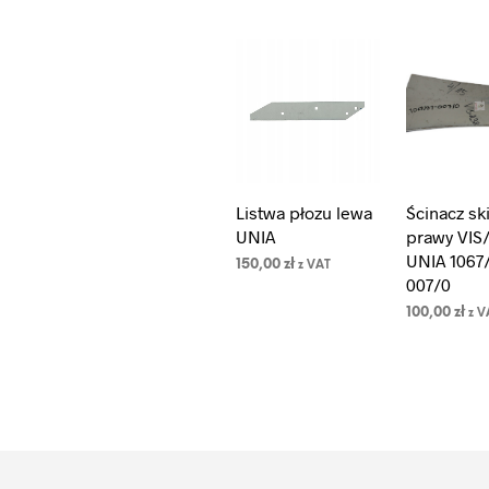
Listwa płozu lewa
Ścinacz sk
UNIA
prawy VIS
UNIA 1067/
150,00
zł
z VAT
007/0
DODAJ DO
KOSZYKA
100,00
zł
z V
DODAJ DO
KOSZYKA