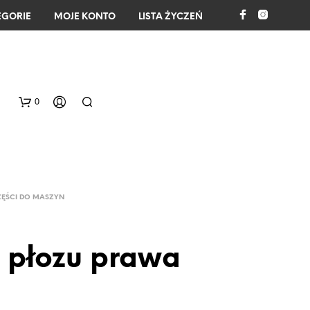
EGORIE
MOJE KONTO
LISTA ŻYCZEŃ
0
ZĘŚCI DO MASZYN
a płozu prawa
B
R
A
K