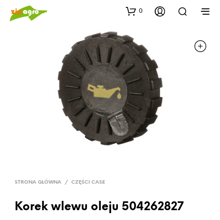
0
STRONA GŁÓWNA
/
CZĘŚCI CASE
Korek wlewu oleju 504262827