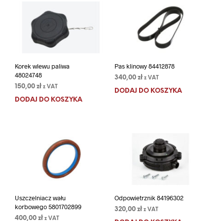
Korek wlewu paliwa
Pas klinowy 84412878
48024748
340,00
zł
z VAT
150,00
zł
z VAT
DODAJ DO KOSZYKA
DODAJ DO KOSZYKA
Uszczelniacz wału
Odpowietrznik 84196302
korbowego 5801702899
320,00
zł
z VAT
400,00
zł
z VAT