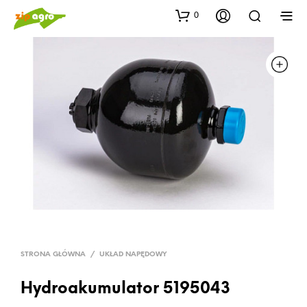
0
STRONA GŁÓWNA
/
UKŁAD NAPĘDOWY
Hydroakumulator 5195043