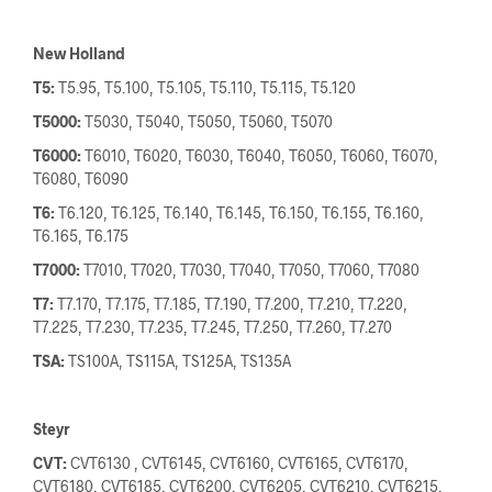
New Holland
T5:
T5.95, T5.100, T5.105, T5.110, T5.115, T5.120
T5000:
T5030, T5040, T5050, T5060, T5070
T6000:
T6010, T6020, T6030, T6040, T6050, T6060, T6070,
T6080, T6090
T6:
T6.120, T6.125, T6.140, T6.145, T6.150, T6.155, T6.160,
T6.165, T6.175
T7000:
T7010, T7020, T7030, T7040, T7050, T7060, T7080
T7:
T7.170, T7.175, T7.185, T7.190, T7.200, T7.210, T7.220,
T7.225, T7.230, T7.235, T7.245, T7.250, T7.260, T7.270
TSA:
TS100A, TS115A, TS125A, TS135A
Steyr
CVT:
CVT6130 , CVT6145, CVT6160, CVT6165, CVT6170,
CVT6180, CVT6185, CVT6200, CVT6205, CVT6210, CVT6215,