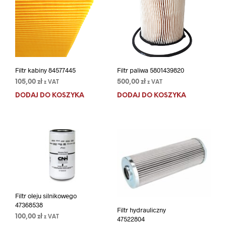
Filtr kabiny 84577445
Filtr paliwa 5801439820
105,00
zł
500,00
zł
z VAT
z VAT
DODAJ DO KOSZYKA
DODAJ DO KOSZYKA
Filtr oleju silnikowego
47368538
Filtr hydrauliczny
100,00
zł
z VAT
47522804