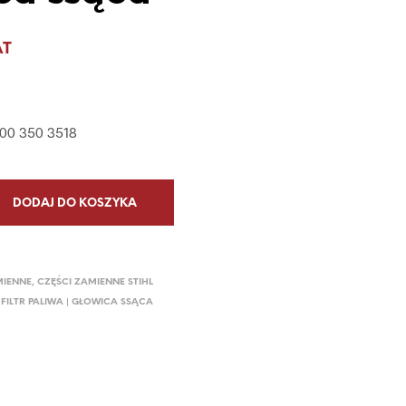
P
R
O
AT
D
U
K
T
000 350 3518
Ó
W
W
K
O
DODAJ DO KOSZYKA
S
Z
Y
K
MIENNE
,
CZĘŚCI ZAMIENNE STIHL
U
 FILTR PALIWA | GŁOWICA SSĄCA
.