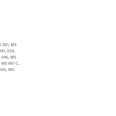
S 261, MS
91, 034,
, 046, MS
 MS 661 C,
500i, MS