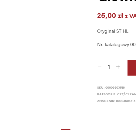
25,00
zł
z V
Oryginał STIHL
Nr. katalogowy 0
SKU:
00003503518
KATEGORIE:
CZĘŚCI ZA
ZNACZNIK:
00003503518