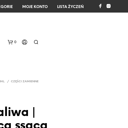
EGORIE
MOJE KONTO
LISTA ŻYCZEŃ
0
IHL.
/
CZĘŚCI ZAMIENNE
aliwa |
B
R
A
ca ssąca
K