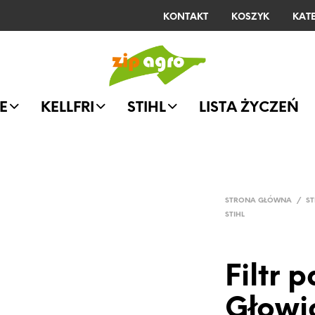
KONTAKT
KOSZYK
KAT
E
KELLFRI
STIHL
LISTA ŻYCZEŃ
STRONA GŁÓWNA
/
ST
STIHL
Filtr p
Głowi