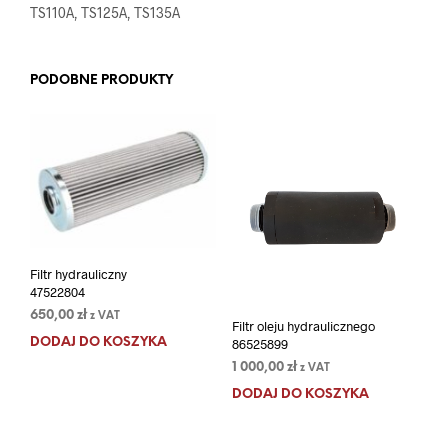
TS110A, TS125A, TS135A
PODOBNE PRODUKTY
Filtr hydrauliczny
47522804
650,00
zł
z VAT
Filtr oleju hydraulicznego
DODAJ DO KOSZYKA
86525899
1 000,00
zł
z VAT
DODAJ DO KOSZYKA