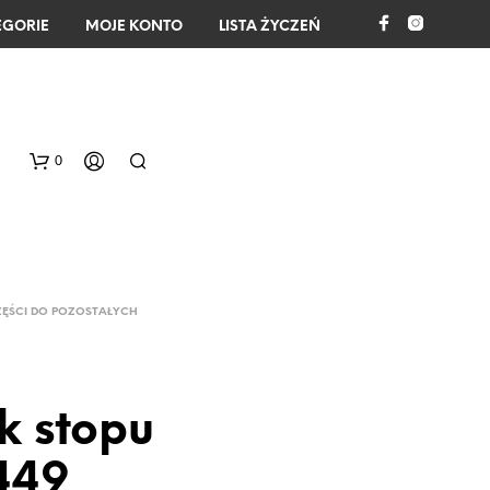
EGORIE
MOJE KONTO
LISTA ŻYCZEŃ
0
ZĘŚCI DO POZOSTAŁYCH
k stopu
B
R
A
449
K