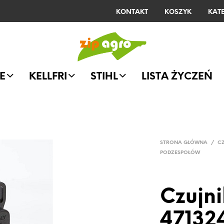
KONTAKT
KOSZYK
KAT
E
KELLFRI
STIHL
LISTA ŻYCZEŃ
STRONA GŁÓWNA
/
C
PODZESPOŁÓW
Czujni
47132