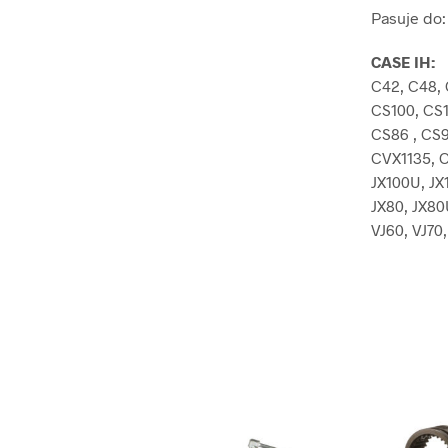
Pasuje do:
CASE IH:
C42, C48, 
CS100, CS1
CS86 , CS9
CVX1135, C
JX100U, JX
JX80, JX80
VJ60, VJ70