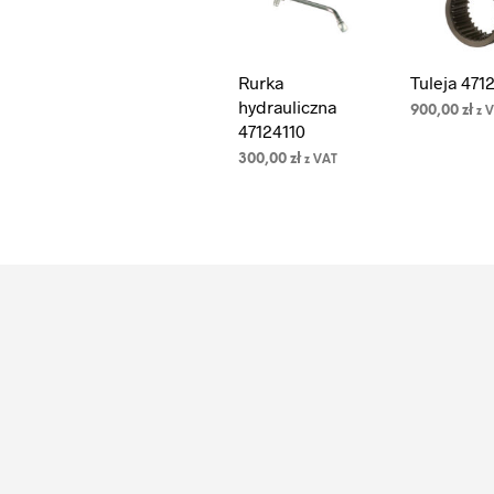
Rurka
Tuleja 471
hydrauliczna
900,00
zł
z 
47124110
DODAJ DO
KOSZYKA
300,00
zł
z VAT
DODAJ DO
KOSZYKA