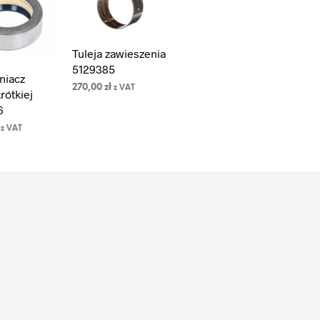
Tuleja zawieszenia
5129385
niacz
270,00
zł
z VAT
rótkiej
DODAJ DO
6
KOSZYKA
z VAT
DO
A