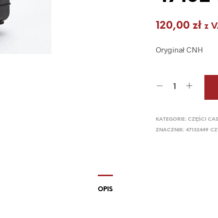
120,00
zł
z 
Oryginał CNH
KATEGORIE:
CZĘŚCI CA
ZNACZNIK:
47132449 C
OPIS