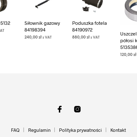
25132
Siłownik gazowy
Poduszka fotela
84198394
84190972
VAT
Uszczel
240,00
zł
880,00
zł
z VAT
z VAT
półosi k
DODAJ DO
DODAJ DO
513538
KOSZYKA
KOSZYKA
120,00
zł
DODAJ 
KOSZYK
FAQ
Regulamin
Polityka prywatności
Kontakt