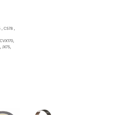
, CS78 ,
 CVX170,
, JX75,