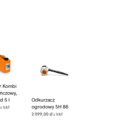
r Kombi
ńczowy,
d 5 l
Odkurzacz
ogrodowy SH 86
z VAT
2 099,00
zł
z VAT
DO
A
DODAJ DO
KOSZYKA