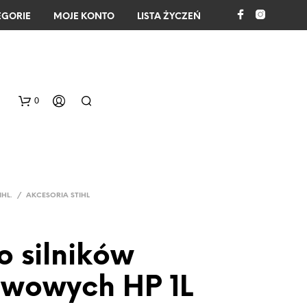
EGORIE
MOJE KONTO
LISTA ŻYCZEŃ
0
IHL.
/
AKCESORIA STIHL
o silników
B
R
wowych HP 1L
A
K