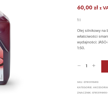
60,00
zł
z V
1 l
Olej silnikowy na
właściwości smarn
wydajności: JASO-
1:50.
SKU:
07813198410
KATEGORIE:
AKCESORIA
ZNACZNIK:
0781319841