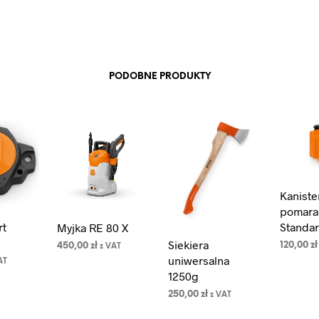
PODOBNE PRODUKTY
Kaniste
pomara
rt
Standar
Myjka RE 80 X
Siekiera
120,00
zł
450,00
zł
z VAT
uniwersalna
AT
DODAJ 
DODAJ DO
1250g
KOSZYK
KOSZYKA
250,00
zł
z VAT
DODAJ DO