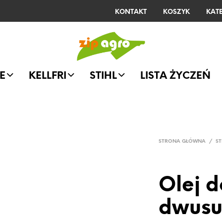
KONTAKT
KOSZYK
KAT
E
KELLFRI
STIHL
LISTA ŻYCZEŃ
STRONA GŁÓWNA
/
ST
Olej d
dwusu