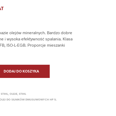
P
AT
R
O
D
U
K
 bazie olejów mineralnych. Bardzo dobre
T
Ó
e i wysoka efektywność spalania. Klasa
W
FB, ISO-L-EGB. Proporcje mieszanki
W
K
O
S
Z
DODAJ DO KOSZYKA
Y
K
U
.
 STIHL
,
OLEJE
,
STIHL
0 OLEJ DO SILNIKÓW DWUSUWOWYCH HP 1L