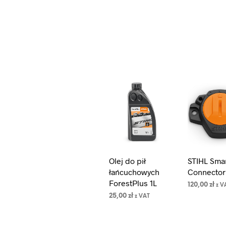
Olej do pił
STIHL Sma
łańcuchowych
Connector
ForestPlus 1L
120,00
zł
z V
25,00
zł
z VAT
DODAJ DO
KOSZYKA
DODAJ DO
KOSZYKA