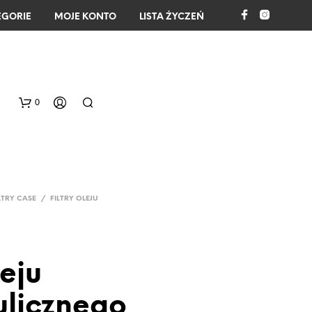
EGORIE
MOJE KONTO
LISTA ŻYCZEŃ
0
LTRY CASE
/
FILTRY OLEJU
leju
B
R
A
ulicznego
K