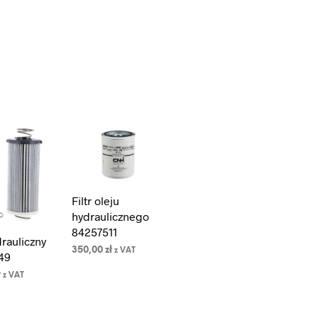
Filtr oleju
hydraulicznego
84257511
drauliczny
350,00
zł
z VAT
49
DODAJ DO
ł
z VAT
KOSZYKA
DO
A