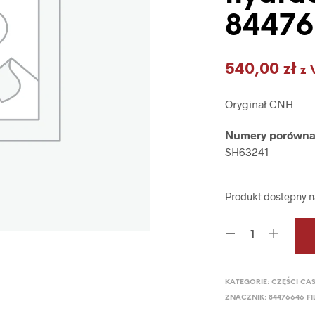
8447
540,00
zł
z 
Oryginał CNH
Numery porówn
SH63241
Produkt dostępny 
KATEGORIE:
CZĘŚCI CA
ZNACZNIK:
84476646 F