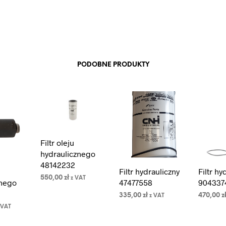
PODOBNE PRODUKTY
Filtr oleju
hydraulicznego
48142232
Filtr hydrauliczny
Filtr hy
550,00
zł
z VAT
znego
47477558
904337
DODAJ DO
335,00
zł
470,00
z
z VAT
KOSZYKA
 VAT
DODAJ DO
DODAJ 
KOSZYKA
KOSZYK