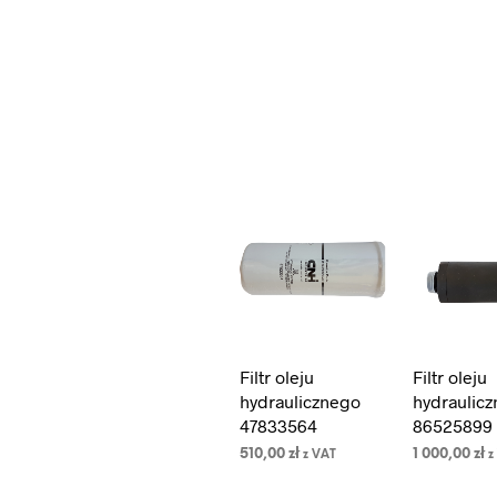
Filtr oleju
Filtr oleju
hydraulicznego
hydraulic
47833564
86525899
510,00
zł
1 000,00
zł
z VAT
z
DODAJ DO
DODAJ DO