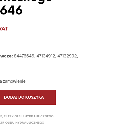
P
6646
R
O
D
U
VAT
K
T
Ó
W
W
awcze:
84476646, 47134912, 47132992,
K
O
S
Z
na zamówienie
Y
K
U
.
DODAJ DO KOSZYKA
SE
,
FILTRY OLEJU HYDRAULICZNEGO
ILTR OLEJU HYDRAULICZNEGO