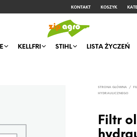
KONTAKT
KOSZYK
KAT
E
KELLFRI
STIHL
LISTA ŻYCZEŃ
STRONA GŁÓWNA
/
FI
HYDRAULICZNEGO
Filtr o
hydra